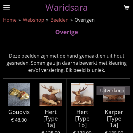
Waridsara
Ga
direct
Home
»
Webshop
»
Beelden
»
Overigen
naar
de
Overige
hoofdinhoud
Deze beelden zijn met de hand gemaakt en uit hout
gesneden. Sommige zijn daarna bewerkt met kleuring
en/of versiering. Elk beeld is uniek.
Uitverkocht
Goudvis
Hert
Hert
Karper
[Type
[Type
[Type
€ 48,00
1a]
1b]
1a]
€ 128,00
€ 128,00
€ 138,00