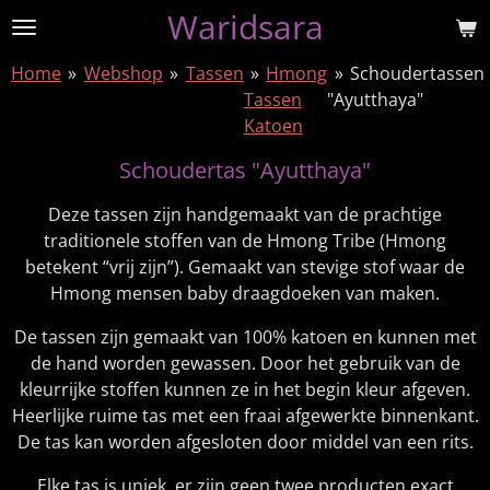
Waridsara
Ga
direct
Home
»
Webshop
»
Tassen
»
Hmong
»
Schoudertassen
naar
Tassen
"Ayutthaya"
de
Katoen
hoofdinhoud
Schoudertas "Ayutthaya"
Deze tassen zijn handgemaakt van de prachtige
traditionele stoffen van de Hmong Tribe (Hmong
betekent “vrij zijn”). Gemaakt van stevige stof waar de
Hmong mensen baby draagdoeken van maken.
De tassen zijn gemaakt van 100% katoen en kunnen met
de hand worden gewassen. Door het gebruik van de
kleurrijke stoffen kunnen ze in het begin kleur afgeven.
Heerlijke ruime tas met een fraai afgewerkte binnenkant.
De tas kan worden afgesloten door middel van een rits.
Elke tas is uniek, er zijn geen twee producten exact