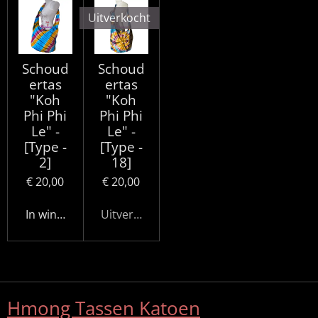
Uitverkocht
Schoud
Schoud
ertas
ertas
"Koh
"Koh
Phi Phi
Phi Phi
Le" -
Le" -
[Type -
[Type -
2]
18]
€ 20,00
€ 20,00
In winkelwagen
Uitverkocht
Hmong Tassen Katoen