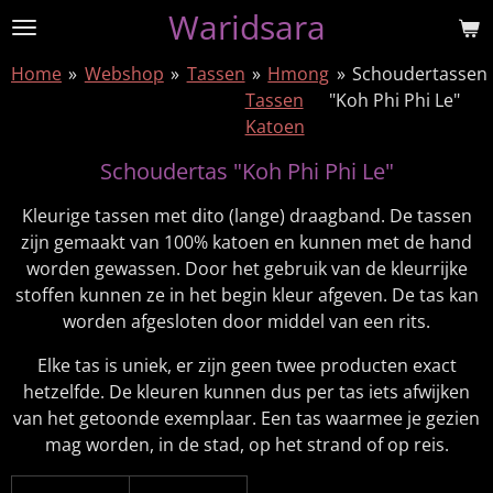
Waridsara
Ga
direct
Home
»
Webshop
»
Tassen
»
Hmong
»
Schoudertassen
naar
Tassen
"Koh Phi Phi Le"
de
Katoen
hoofdinhoud
Schoudertas "Koh Phi Phi Le"
Kleurige tassen met dito (lange) draagband. De tassen
zijn gemaakt van 100% katoen en kunnen met de hand
worden gewassen. Door het gebruik van de kleurrijke
stoffen kunnen ze in het begin kleur afgeven. De tas kan
worden afgesloten door middel van een rits.
Elke tas is uniek, er zijn geen twee producten exact
hetzelfde. De kleuren kunnen dus per tas iets afwijken
van het getoonde exemplaar. Een tas waarmee je gezien
mag worden, in de stad, op het strand of op reis.