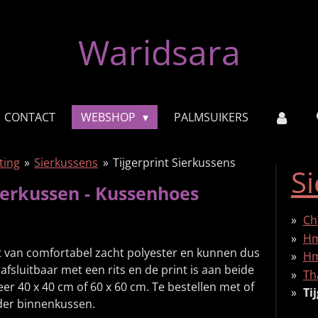
Waridsara
CONTACT
WEBSHOP
PALMSUIKERS
ting
»
Sierkussens
»
Tijgerprint Sierkussens
S
Sierkussen - Kussenhoes
Ch
Hm
kt van comfortabel zacht polyester en kunnen dus
Hm
fsluitbaar met een rits en de print is aan beide
Th
er 40 x 40 cm of 60 x 60 cm. Te bestellen met of
Ti
er binnenkussen.