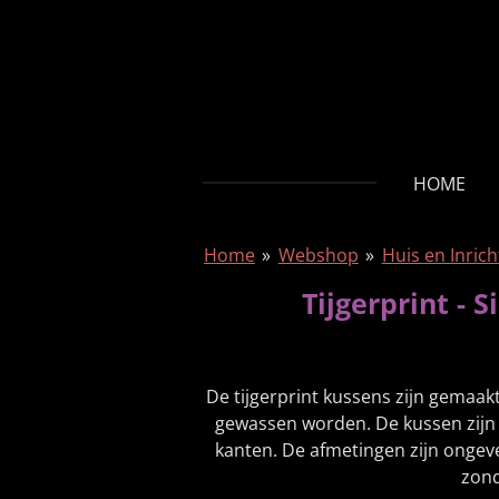
Ga
direct
naar
de
hoofdinhoud
HOME
Home
»
Webshop
»
Huis en Inrich
Tijgerprint - 
De tijgerprint kussens zijn gemaa
gewassen worden. De kussen zijn a
kanten. De afmetingen zijn ongeve
zond