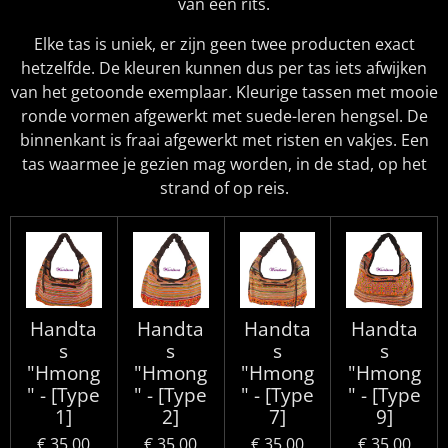
van een rits.
Elke tas is uniek, er zijn geen twee producten exact
hetzelfde. De kleuren kunnen dus per tas iets afwijken
van het getoonde exemplaar. Kleurige tassen met mooie
ronde vormen afgewerkt met suede-leren hengsel. De
binnenkant is fraai afgewerkt met risten en vakjes. Een
tas waarmee je gezien mag worden, in de stad, op het
strand of op reis.
Handta
Handta
Handta
Handta
s
s
s
s
"Hmong
"Hmong
"Hmong
"Hmong
" - [Type
" - [Type
" - [Type
" - [Type
1]
2]
7]
9]
€ 35,00
€ 35,00
€ 35,00
€ 35,00