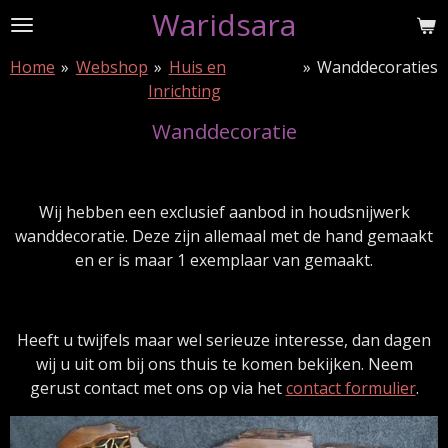
Waridsara
Ga
direct
Home
»
Webshop
»
Huis en
»
Wanddecoraties
naar
Inrichting
de
hoofdinhoud
Wanddecoratie
Wij hebben een exclusief aanbod in houdsnijwerk
wanddecoratie. Deze zijn allemaal met de hand gemaakt
en er is maar 1 exemplaar van gemaakt.
Heeft u twijfels maar wel serieuze interesse, dan dagen
wij u uit om bij ons thuis te komen bekijken. Neem
gerust contact met ons op via het
contact formulier
.