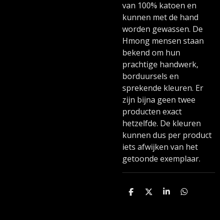
van 100% katoen en
kunnen met de hand
worden gewassen. De
Hmong mensen staan
bekend om hun
prachtige handwerk,
borduursels en
sprekende kleuren. Er
zijn bijna geen twee
producten exact
hetzelfde. De kleuren
kunnen dus per product
iets afwijken van het
getoonde exemplaar.
D
D
S
D
e
e
h
e
l
e
a
l
e
l
r
e