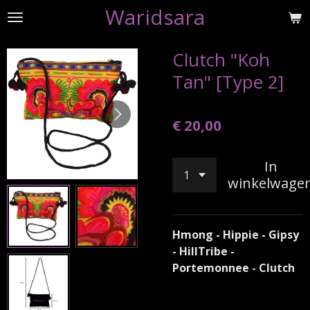
Waridsara
Ga
direct
naar
Clutch "Koh
de
Tan" [Type 2]
hoofdinhoud
€ 20,00
In
winkelwage
Hmong - Hippie - Gipsy
- HillTribe -
Portemonnee - Clutch