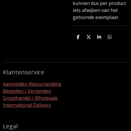
kunnen dus per product
iets afwijken van het
getoonde exemplaar.
D
D
S
D
e
e
h
e
l
e
a
l
e
l
r
e
n
e
n
Klantenservice
Aanmelden Retourzending
Bestellen / Verzenden
Groothandel / Wholesale
International Delivery
Legal