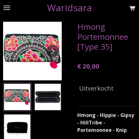
Waridsara
Ga
direct
naar
Hmong
de
Portemonnee
hoofdinhoud
[Type 35]
€ 20,00
Uitverkocht
Hmong - Hippie - Gipsy
- HillTribe -
Portemonnee - Knip