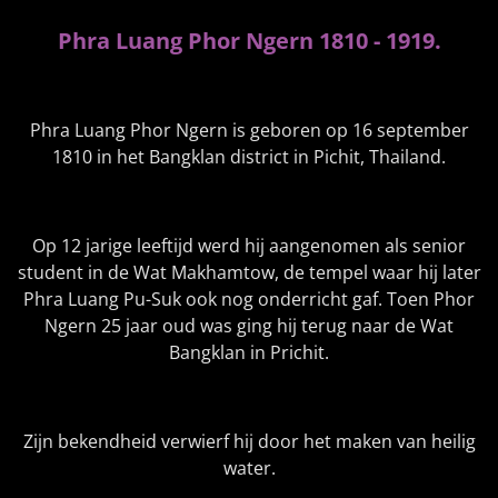
e
l
r
e
n
e
n
Phra Luang Phor Ngern 1810 - 1919.
Phra Luang Phor Ngern is geboren op 16 september
1810 in het Bangklan district in Pichit, Thailand.
Op 12 jarige leeftijd werd hij aangenomen als senior
student in de Wat Makhamtow, de tempel waar hij later
Phra Luang Pu-Suk ook nog onderricht gaf. Toen Phor
Ngern 25 jaar oud was ging hij terug naar de Wat
Bangklan in Prichit.
Zijn bekendheid verwierf hij door het maken van heilig
water.