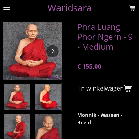
Waridsara
Ga
direct
naar
Phra Luang
de
Phor Ngern - 9
hoofdinhoud
- Medium
€ 155,00
In winkelwagen
Monnik - Wassen -
Beeld