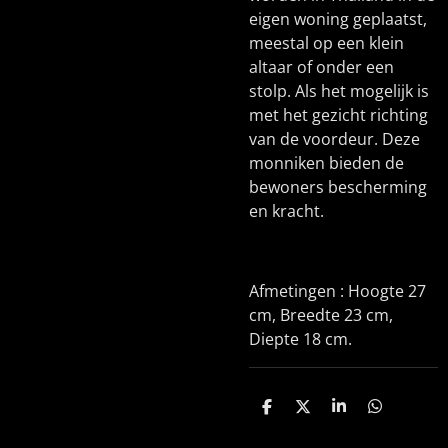
eigen woning geplaatst,
meestal op een klein
altaar of onder een
stolp. Als het mogelijk is
met het gezicht richting
van de voordeur. Deze
monniken bieden de
bewoners bescherming
en kracht.
Afmetingen : Hoogte 27
cm, Breedte 23 cm,
Diepte 18 cm.
D
D
S
D
e
e
h
e
l
e
a
l