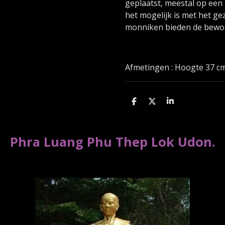
geplaatst, meestal op een k
het mogelijk is met het ge
monniken bieden de bewon
Afmetingen : Hoogte 37 cm
D
D
S
e
e
h
l
e
a
e
l
r
n
e
Phra Luang Phu Thep Lok Udon.