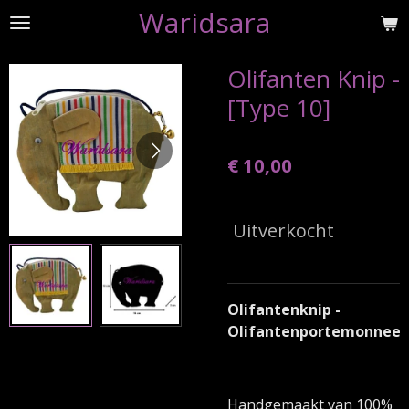
Waridsara
Ga
direct
naar
Olifanten Knip -
de
[Type 10]
hoofdinhoud
€ 10,00
Uitverkocht
Olifantenknip -
Olifantenportemonnee
Handgemaakt van 100%