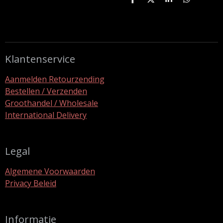
D
D
S
D
e
e
h
e
l
e
a
l
e
l
r
e
n
e
n
Klantenservice
Aanmelden Retourzending
Bestellen / Verzenden
Groothandel / Wholesale
International Delivery
Legal
Algemene Voorwaarden
Privacy Beleid
Informatie