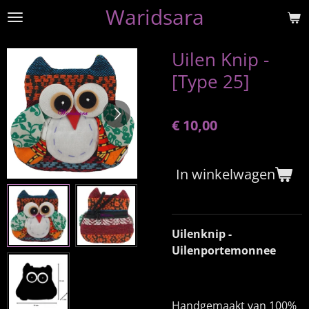
Waridsara
Ga
direct
naar
Uilen Knip -
de
[Type 25]
hoofdinhoud
€ 10,00
In winkelwagen
Uilenknip -
Uilenportemonnee
Handgemaakt van 100%