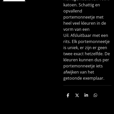
katoen. Schattig en
opvallend
portemonneetje met
heel veel kleuren in de
vorm van een
Uil. Afsluitbaar met een
rits. Elk portemonneetje
is uniek, er zijn er geen
twee exact hetzelfde. De
kleuren kunnen dus per
portemonneetje iets
afwijken van het
getoonde exemplaar.
D
D
S
D
e
e
h
e
l
e
a
l
e
l
r
e
n
e
n