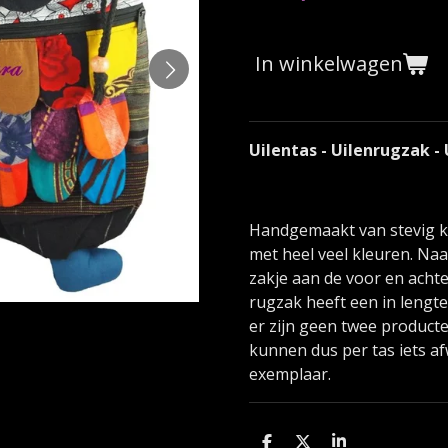
In winkelwagen
Uilentas - Uilenrugzak -
Handgemaakt van stevig ka
met heel veel kleuren. Naa
zakje aan de voor en achte
rugzak heeft een in lengte 
er zijn geen twee producte
kunnen dus per tas iets a
exemplaar.
D
D
S