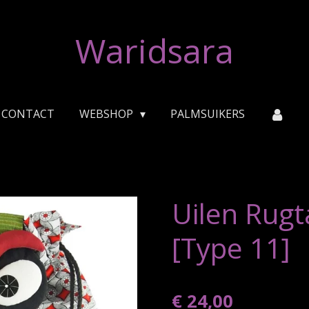
Waridsara
CONTACT
WEBSHOP
PALMSUIKERS
Uilen Rugta
[Type 11]
€ 24,00