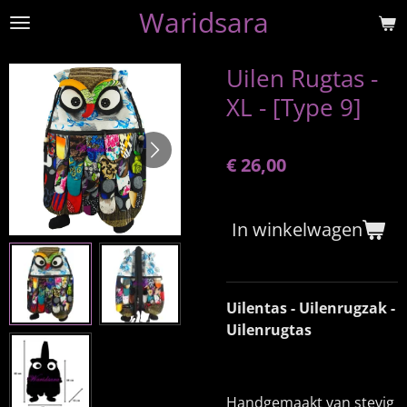
Waridsara
Ga
direct
naar
Uilen Rugtas -
de
XL - [Type 9]
hoofdinhoud
€ 26,00
In winkelwagen
Uilentas - Uilenrugzak -
Uilenrugtas
Handgemaakt van stevig