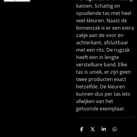
katoen. Schattig en
opvallende tas met heel
veel kleuren. Naast de
binnenzak is er een extra
zakje aan de voor en
achterkant, afsluitbaar
met een rits. De rugzak
heeft een in lengte
verstelbare band. Elke
tas is uniek, er zijn geen
twee producten exact
hetzelfde. De kleuren
kunnen dus per tas iets
afwijken van het
getoonde exemplaar.
D
D
S
D
e
e
h
e