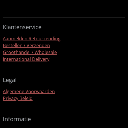
l
e
a
l
e
l
r
e
n
e
n
Klantenservice
Aanmelden Retourzending
Bestellen / Verzenden
Groothandel / Wholesale
International Delivery
Legal
Algemene Voorwaarden
Privacy Beleid
Informatie