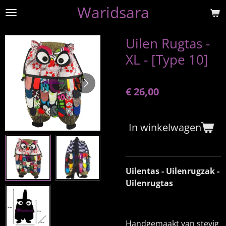
Waridsara
Ga
direct
naar
Uilen Rugtas -
de
XL - [Type 10]
hoofdinhoud
€ 26,00
In winkelwagen
Uilentas - Uilenrugzak -
Uilenrugtas
Handgemaakt van stevig