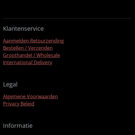
l
e
a
l
e
l
r
e
n
e
n
Klantenservice
Aanmelden Retourzending
Bestellen / Verzenden
Groothandel / Wholesale
International Delivery
Legal
Algemene Voorwaarden
Privacy Beleid
Informatie