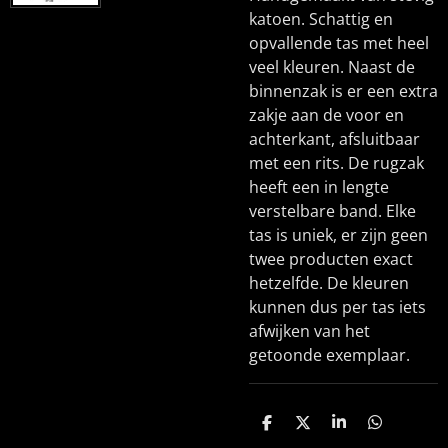
katoen. Schattig en
opvallende tas met heel
veel kleuren. Naast de
binnenzak is er een extra
zakje aan de voor en
achterkant, afsluitbaar
met een rits. De rugzak
heeft een in lengte
verstelbare band. Elke
tas is uniek, er zijn geen
twee producten exact
hetzelfde. De kleuren
kunnen dus per tas iets
afwijken van het
getoonde exemplaar.
D
D
S
D
e
e
h
e