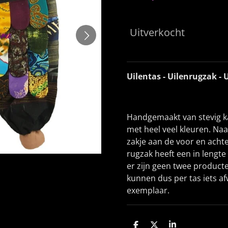
Uitverkocht
Uilentas - Uilenrugzak - 
Handgemaakt van stevig ka
met heel veel kleuren. Naa
zakje aan de voor en achte
rugzak heeft een in lengte 
er zijn geen twee producte
kunnen dus per tas iets a
exemplaar.
D
D
S