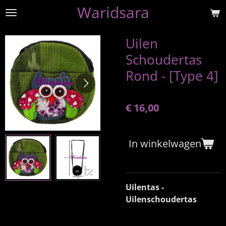
Waridsara
Ga
direct
naar
Uilen
de
Schoudertas
hoofdinhoud
Rond - [Type 4]
€ 16,00
In winkelwagen
Uilentas -
Uilenschoudertas