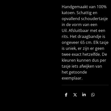
Handgemaakt van 100%
katoen. Schattig en
opvallend schoudertasje
in de vorm van een
Uil. Afsluitbaar met een
rits. Het draagbandje is
ongeveer 65 cm. Elk tasje
is uniek, er zijn er geen
twee exact hetzelfde. De
kleuren kunnen dus per
tasje iets afwijken van
het getoonde
exemplaar.
D
D
S
D
e
e
h
e
l
e
a
l
e
l
r
e