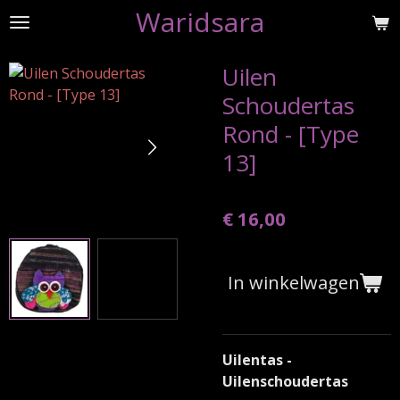
Waridsara
Ga
direct
naar
Uilen
de
Schoudertas
hoofdinhoud
Rond - [Type
13]
€ 16,00
In winkelwagen
Uilentas -
Uilenschoudertas