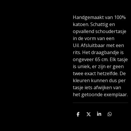
Handgemaakt van 100%
katoen. Schattig en
opvallend schoudertasje
in de vorm van een
Uil. Afsluitbaar met een
rits. Het draagbandje is
ongeveer 65 cm. Elk tasje
is uniek, er zijn er geen
twee exact hetzelfde. De
kleuren kunnen dus per
tasje iets afwijken van
het getoonde exemplaar.
D
D
S
D
e
e
h
e
l
e
a
l
e
l
r
e