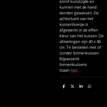
en/of kunstzijde en
kunnen met de hand
worden gewassen. De
achterkant van het
kussenhoesje is
afgewerkt in de effen
kleur van het kussen. De
afmetingen zijn 40 x 40
cm. Te bestellen met of
zonder binnenkussen.
Bijpassend
binnenkussens
staan
hier
.
D
D
S
D
e
e
h
e
l
e
a
l
e
l
r
e
n
e
n