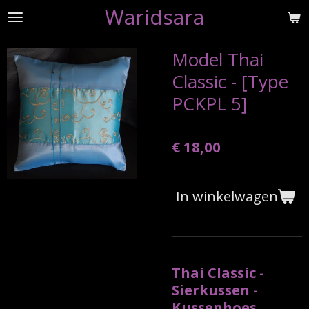
Waridsara
Ga
direct
naar
Model Thai
de
Classic - [Type
hoofdinhoud
PCKPL 5]
€ 18,00
In winkelwagen
Thai Classic -
Sierkussen -
Kussenhoes