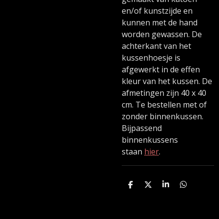
en/of kunstzijde en
kunnen met de hand
worden gewassen. De
achterkant van het
kussenhoesje is
afgewerkt in de effen
kleur van het kussen. De
afmetingen zijn 40 x 40
cm. Te bestellen met of
zonder binnenkussen.
Bijpassend
binnenkussens
staan
hier
.
D
D
S
D
e
e
h
e
l
e
a
l
e
l
r
e
n
e
n