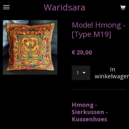
Waridsara
Ga
direct
naar
Model Hmong -
de
[Type M19]
hoofdinhoud
€ 20,00
In
winkelwage
Hmong -
Sierkussen -
Kussenhoes