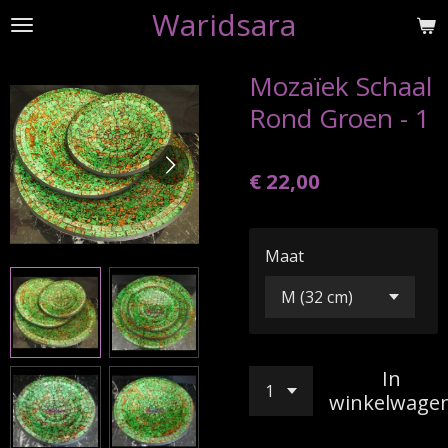
Waridsara
Ga
direct
naar
Mozaïek Schaal
de
Rond Groen - 1
hoofdinhoud
€ 22,00
Maat
In
winkelwage