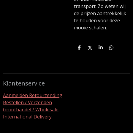
transport. Zo weten wij
de prijzen aantrekkelijk
te houden voor deze
mooie schalen.
D
D
S
D
e
e
h
e
l
e
a
l
e
l
r
e
n
e
n
Klantenservice
Aanmelden Retourzending
Bestellen / Verzenden
Groothandel / Wholesale
International Delivery