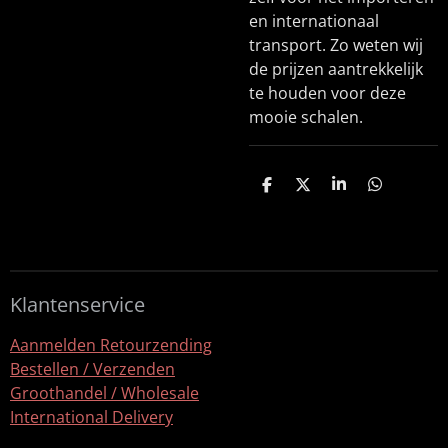
en internationaal
transport. Zo weten wij
de prijzen aantrekkelijk
te houden voor deze
mooie schalen.
D
D
S
D
e
e
h
e
l
e
a
l
e
l
r
e
n
e
n
Klantenservice
Aanmelden Retourzending
Bestellen / Verzenden
Groothandel / Wholesale
International Delivery