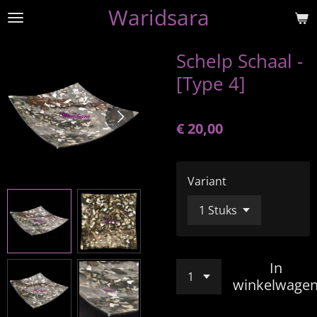
Waridsara
Ga
direct
naar
Schelp Schaal -
de
[Type 4]
hoofdinhoud
€ 20,00
Variant
In
winkelwage