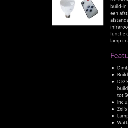
build-in
een afs
afstand
infraroo
functie
lamp in
Featu
Dimb
Build
Deze
buil
tot 
Incl
Zelfs
Lamp
Watta