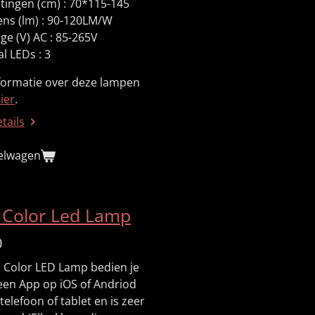
tingen (cm) : 70*115-145
ns (lm) : 90-120LM/W
ge (V) AC : 85-265V
l LEDs : 3
formatie over deze lampen
ier
.
etails
kelwagen
 Color Led Lamp
0
i Color LED Lamp bedien je
 een App op iOS of Andriod
 telefoon of tablet en is zeer