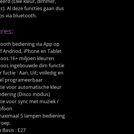
eerd (Elke kleur, dimmer,
tc). Al deze functies gaan dus
s via bluetooth.
res:
tooth bediening via App op
of Andriod, iPhone en Tablet
loos 16+ miljoen kleuren
loos ingebouwde dim functie
 fuctie : Aan, Uit; volledig en
el programeerbaar
tie voor automatische kleur
ndering (Disco modus)
tie voor sync met muziek /
ofoon
maximaal 5 lampen bediening
roep.
 Basis : E27