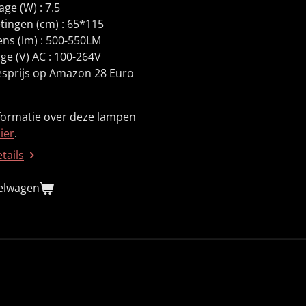
ge (W) : 7.5
tingen (cm) : 65*115
ns (lm) : 500-550LM
ge (V) AC : 100-264V
esprijs op Amazon 28 Euro
formatie over deze lampen
ier
.
etails
kelwagen