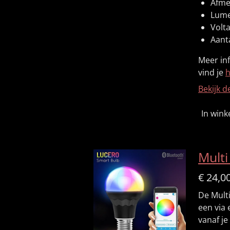
Afme
Lume
Volta
Aanta
Meer in
vind je
h
Bekijk d
In win
Multi
€ 24,0
De Mult
een via
vanaf je