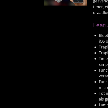
geavanc
timer, e
draadloo
Featu
Blue
iOS 
Trap
Trap
Timer
simp
Func
vera
Func
micr
Tot 
als g
Lamp