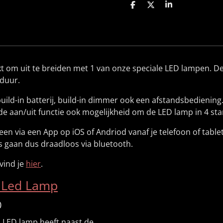
D
D
S
e
e
h
l
e
a
e
l
r
n
e
kt om uit te breiden met 1 van onze speciale LED lampen.
duur.
uild-in batterij, build-in dimmer ook een afstandsbedienin
 de aan/uit functie ook mogelijkheid om de LED lamp in 4 s
en via een App op iOS of Andriod vanaf je telefoon of tablet
es gaan dus draadloos via bluetooth.
vind je
hier
.
a Led Lamp
0
a LED lamp heeft naast de