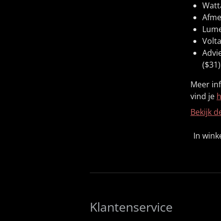
Watta
Afme
Lume
Volta
Advi
($31)
Meer in
vind je
h
Bekijk d
In win
Klantenservice