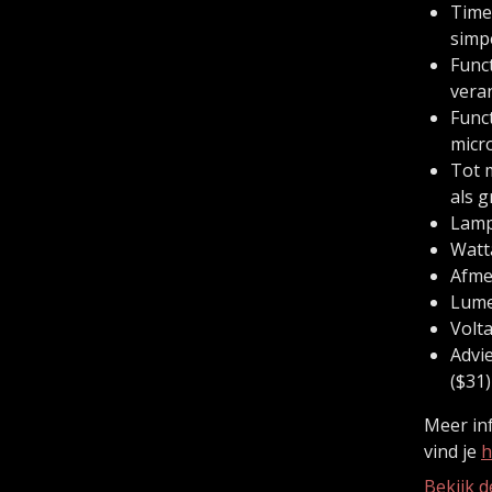
Timer
simp
Func
vera
Func
micr
Tot 
als g
Lamp
Watta
Afme
Lume
Volta
Advi
($31)
Meer in
vind je
h
Bekijk d