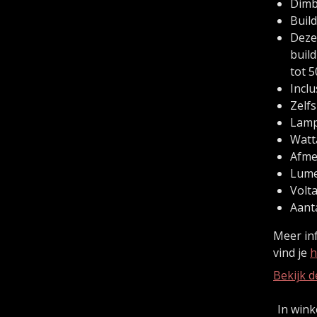
Dimb
Build
Deze
buil
tot 
Incl
Zelf
Lamp
Watta
Afme
Lume
Volta
Aanta
Meer in
vind je
h
Bekijk d
In win