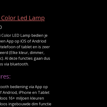
i Color Led Lamp
0
i Color LED Lamp bedien je
een App op iOS of Andriod
 telefoon of tablet en is zeer
erd (Elke kleur, dimmer,
tc). Al deze functies gaan dus
s via bluetooth.
res:
tooth bediening via App op
of Andriod, iPhone en Tablet
loos 16+ miljoen kleuren
loos ingebouwde dim functie