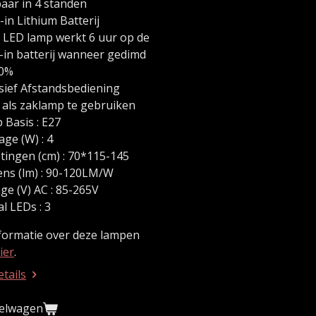
aar in 4 standen
-in Lithium Batterij
 LED lamp werkt 6 uur op de
d-in batterij wanneer gedimd
50%
usief Afstandsbediening
s als zaklamp te gebruiken
 Basis : E27
ge (W) : 4
tingen (cm) : 70*115-145
ns (lm) : 90-120LM/W
ge (V) AC : 85-265V
l LEDs : 3
formatie over deze lampen
ier
.
etails
kelwagen