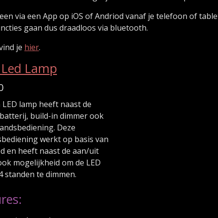
en via een App op iOS of Andriod vanaf je telefoon of table
functies gaan dus draadloos via bluetooth.
vind je
hier
.
a Led Lamp
0
a LED lamp heeft naast de
 batterij, build-in dimmer ook
tandsbediening. Deze
sbediening werkt op basis van
d en heeft naast de aan/uit
 ook mogelijkheid om de LED
 4 standen te dimmen.
res: