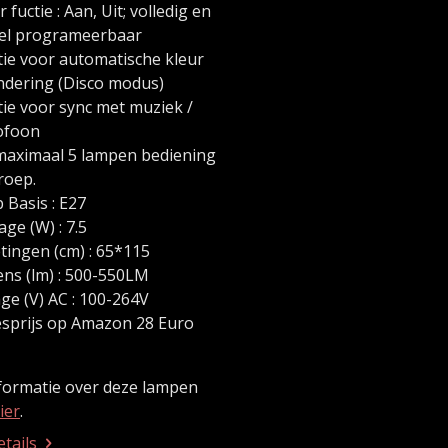
 fuctie : Aan, Uit; volledig en
el programeerbaar
tie voor automatische kleur
ndering (Disco modus)
tie voor sync met muziek /
ofoon
maximaal 5 lampen bediening
roep.
 Basis : E27
ge (W) : 7.5
tingen (cm) : 65*115
ns (lm) : 500-550LM
ge (V) AC : 100-264V
esprijs op Amazon 28 Euro
formatie over deze lampen
ier
.
etails