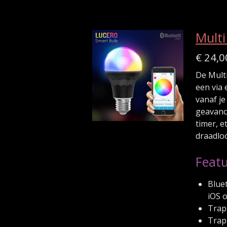
Mult
€ 24,0
De Mult
een via 
vanaf je
geavance
timer, e
draadloo
Featu
Blue
iOS 
Trap
Trap