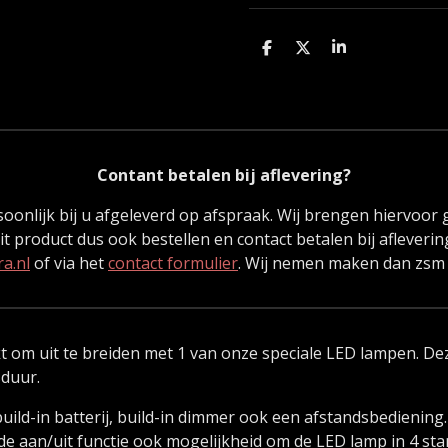
D
D
S
e
e
h
l
e
a
e
l
r
n
e
Contant betalen bij aflevering?
soonlijk bij u afgeleverd op afspraak. Wij brengen hiervoor
it product dus ook bestellen en contact betalen bij afleveri
a.nl
of via het
contact formulier
. Wij nemen maken dan zsm 
kt om uit te breiden met 1 van onze speciale LED lampen. 
duur.
uild-in batterij, build-in dimmer ook een afstandsbedienin
 de aan/uit functie ook mogelijkheid om de LED lamp in 4 s