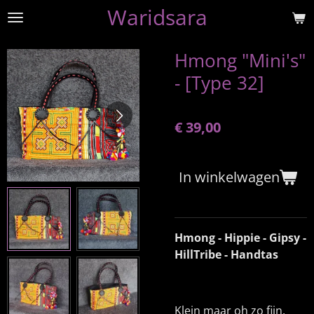
Waridsara
Ga
direct
naar
Hmong "Mini's"
de
- [Type 32]
hoofdinhoud
€ 39,00
In winkelwagen
Hmong - Hippie - Gipsy -
HillTribe - Handtas
Klein maar oh zo fijn.