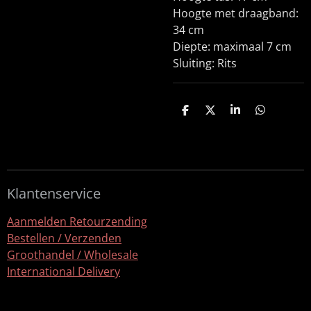
Hoogte met draagband:
34 cm
Diepte: maximaal 7 cm
Sluiting: Rits
D
D
S
D
e
e
h
e
l
e
a
l
e
l
r
e
n
e
n
Klantenservice
Aanmelden Retourzending
Bestellen / Verzenden
Groothandel / Wholesale
International Delivery