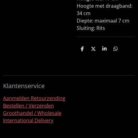
Hoogte met draagband:
34 cm
Diepte: maximaal 7 cm
Sluiting: Rits
D
D
S
D
e
e
h
e
l
e
a
l
e
l
r
e
n
e
n
Klantenservice
Aanmelden Retourzending
Bestellen / Verzenden
Groothandel / Wholesale
International Delivery