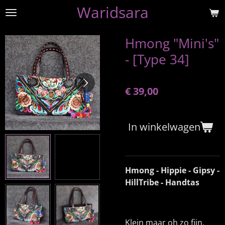
Waridsara
Ga
direct
naar
Hmong "Mini's"
de
- [Type 34]
hoofdinhoud
€ 39,00
In winkelwagen
Hmong - Hippie - Gipsy -
HillTribe - Handtas
Klein maar oh zo fijn.