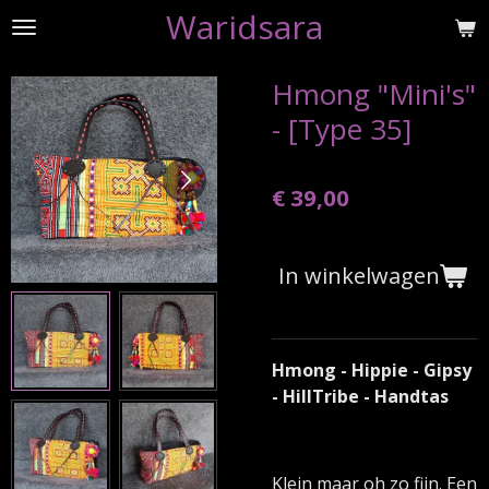
Waridsara
Ga
direct
naar
Hmong "Mini's"
de
- [Type 35]
hoofdinhoud
€ 39,00
In winkelwagen
Hmong - Hippie - Gipsy
- HillTribe - Handtas
Klein maar oh zo fijn. Een