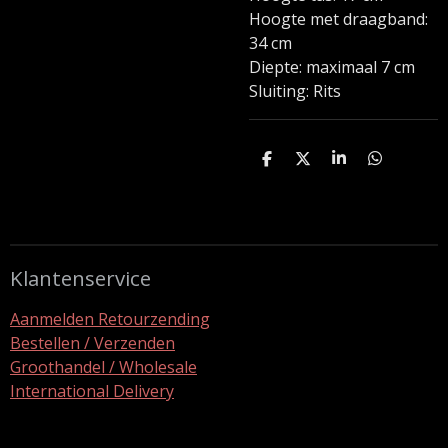
Hoogte met draagband:
34 cm
Diepte: maximaal 7 cm
Sluiting: Rits
D
D
S
D
e
e
h
e
l
e
a
l
e
l
r
e
n
e
n
Klantenservice
Aanmelden Retourzending
Bestellen / Verzenden
Groothandel / Wholesale
International Delivery