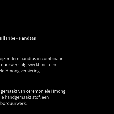
HillTribe - Handtas
 bijzondere handtas in combinatie
rduurwerk afgewerkt met een
ele Hmong versiering.
jn gemaakt van ceremoniële Hmong
inele handgemaakt stof, een
k borduurwerk.