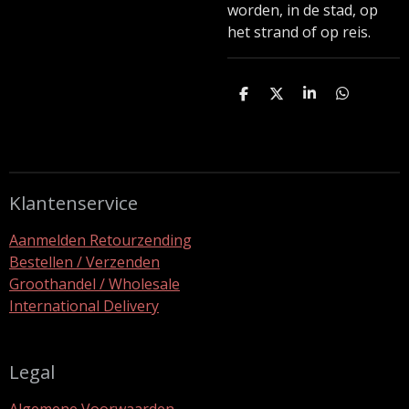
worden, in de stad, op
het strand of op reis.
D
D
S
D
e
e
h
e
l
e
a
l
e
l
r
e
n
e
n
Klantenservice
Aanmelden Retourzending
Bestellen / Verzenden
Groothandel / Wholesale
International Delivery
Legal