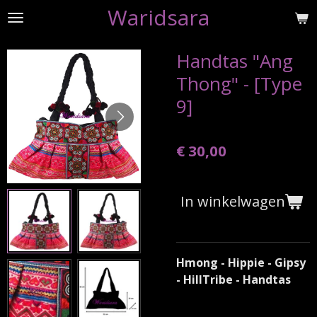
Waridsara
Ga
direct
naar
Handtas "Ang
de
Thong" - [Type
hoofdinhoud
9]
€ 30,00
In winkelwagen
Hmong - Hippie - Gipsy
- HillTribe - Handtas