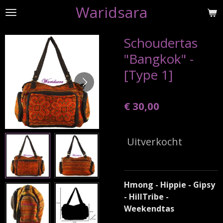
Waridsara
Ga
direct
naar
Schoudertas
de
"Bangkok" -
hoofdinhoud
[Type 1]
€ 30,00
Uitverkocht
Hmong - Hippie - Gipsy
- HillTribe -
Weekendtas