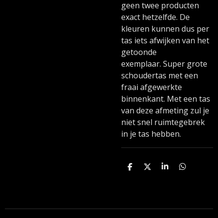
geen twee producten
exact hetzelfde. De
kleuren kunnen dus per
tas iets afwijken van het
getoonde
exemplaar. Super grote
schoudertas met een
fraai afgewerkte
binnenkant. Met een tas
van deze afmeting zul je
niet snel ruimtegebrek
in je tas hebben.
D
D
S
D
e
e
h
e
l
e
a
l
e
l
r
e
n
e
n