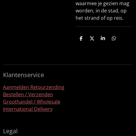
waarmee je gezien mag
worden, in de stad, op
het strand of op reis.
D
D
S
D
e
e
h
e
l
e
a
l
e
l
r
e
n
e
n
Klantenservice
Aanmelden Retourzending
Bestellen / Verzenden
Groothandel / Wholesale
International Delivery
Legal