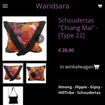
Waridsara
Ga
direct
naar
Schoudertas
de
"Chiang Mai" -
hoofdinhoud
[Type 22]
€ 28,00
In winkelwagen
Hmong - Hippie - Gipsy -
HillTribe - Schoudertas