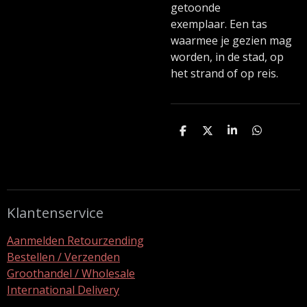
getoonde
exemplaar. Een tas
waarmee je gezien mag
worden, in de stad, op
het strand of op reis.
D
D
S
D
e
e
h
e
l
e
a
l
e
l
r
e
n
e
n
Klantenservice
Aanmelden Retourzending
Bestellen / Verzenden
Groothandel / Wholesale
International Delivery