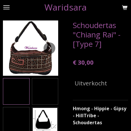
Waridsara
Ga
direct
naar
Schoudertas
de
"Chiang Rai" -
hoofdinhoud
[Type 7]
€ 30,00
Uitverkocht
Hmong - Hippie - Gipsy
- HillTribe -
Schoudertas