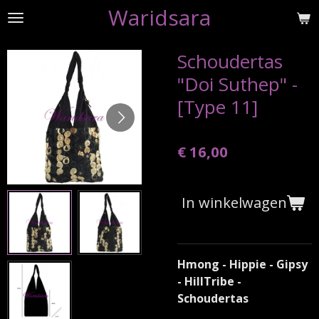
Waridsara
Ga
direct
naar
Schoudertas
de
"Doi Suthep" -
hoofdinhoud
[Type 11]
€ 16,00
In winkelwagen
Hmong - Hippie - Gipsy
- HillTribe -
Schoudertas