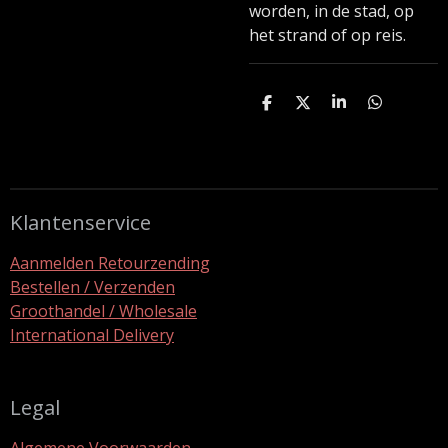
worden, in de stad, op
het strand of op reis.
D
D
S
D
e
e
h
e
l
e
a
l
e
l
r
e
n
e
n
Klantenservice
Aanmelden Retourzending
Bestellen / Verzenden
Groothandel / Wholesale
International Delivery
Legal