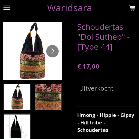
Waridsara
Ga
direct
naar
Schoudertas
de
"Doi Suthep" -
hoofdinhoud
[Type 44]
€ 17,00
Uitverkocht
Hmong - Hippie - Gipsy
- HillTribe -
Schoudertas