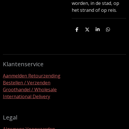
worden, in de stad, op
het strand of op reis.
D
D
S
D
e
e
h
e
l
e
a
l
e
l
r
e
n
e
n
Klantenservice
Aanmelden Retourzending
Bestellen / Verzenden
Groothandel / Wholesale
International Delivery
Legal