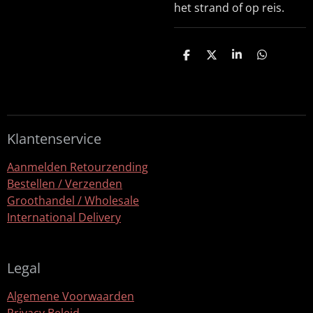
het strand of op reis.
D
D
S
D
e
e
h
e
l
e
a
l
e
l
r
e
n
e
n
Klantenservice
Aanmelden Retourzending
Bestellen / Verzenden
Groothandel / Wholesale
International Delivery
Legal
Algemene Voorwaarden