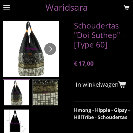
Waridsara
Ga
direct
naar
Schoudertas
de
"Doi Suthep" -
hoofdinhoud
[Type 60]
€ 17,00
In winkelwagen
Hmong - Hippie - Gipsy -
HillTribe - Schoudertas