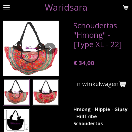
Waridsara
Ga
direct
naar
Schoudertas
de
"Hmong" -
hoofdinhoud
[Type XL - 22]
€ 34,00
In winkelwagen
Hmong - Hippie - Gipsy
- HillTribe -
Schoudertas