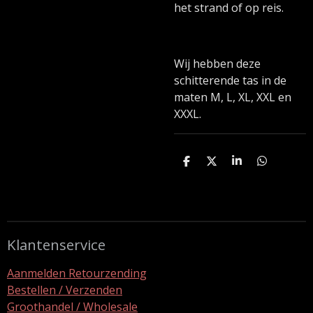
het strand of op reis.
Wij hebben deze
schitterende tas in de
maten M, L, XL, XXL en
XXXL.
D
D
S
D
e
e
h
e
l
e
a
l
e
l
r
e
n
e
n
Klantenservice
Aanmelden Retourzending
Bestellen / Verzenden
Groothandel / Wholesale