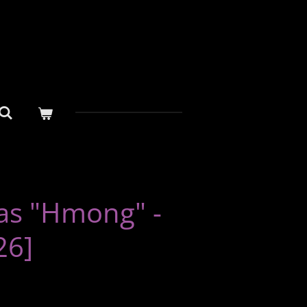
as "Hmong" -
26]