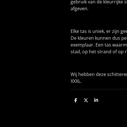
gebruik van de kleurrijke 
afgeven.
Elke tas is uniek, er zijn 
De kleuren kunnen dus per
exemplaar. Een tas waarm
stad, op het strand of op r
Wij hebben deze schitteren
XXXL.
D
D
S
e
e
h
l
e
a
e
l
r
n
e