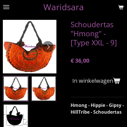
Waridsara
Ga
direct
naar
Schoudertas
de
"Hmong" -
hoofdinhoud
[Type XXL - 9]
€ 36,00
In winkelwagen
Hmong - Hippie - Gipsy -
HillTribe - Schoudertas