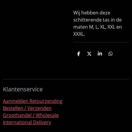
Wij hebben deze
schitterende tas in de
maten M, L, XL, XXL en
XXXL.
D
D
S
D
e
e
h
e
l
e
a
l
e
l
r
e
n
e
n
Klantenservice
Aanmelden Retourzending
Bestellen / Verzenden
Groothandel / Wholesale
International Delivery