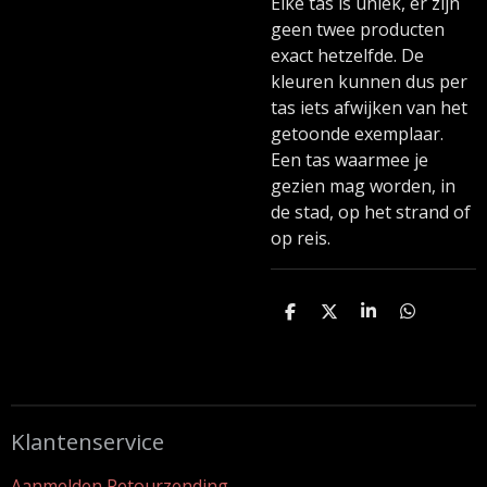
Elke tas is uniek, er zijn
geen twee producten
exact hetzelfde. De
kleuren kunnen dus per
tas iets afwijken van het
getoonde exemplaar.
Een tas waarmee je
gezien mag worden, in
de stad, op het strand of
op reis.
D
D
S
D
e
e
h
e
l
e
a
l
e
l
r
e
n
e
n
Klantenservice
Aanmelden Retourzending