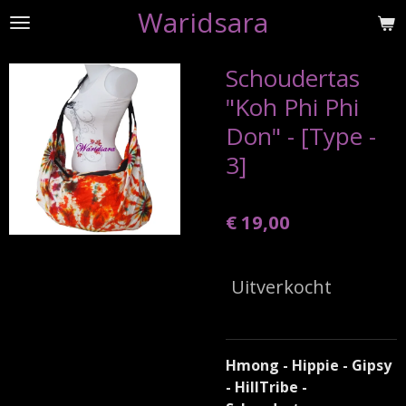
Waridsara
Ga
direct
naar
Schoudertas
de
"Koh Phi Phi
hoofdinhoud
Don" - [Type -
3]
€ 19,00
Uitverkocht
Hmong - Hippie - Gipsy
- HillTribe -