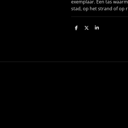
exemplaar. Een tas waarm
stad, op het strand of op r
D
D
S
e
e
h
l
e
a
e
l
r
n
e