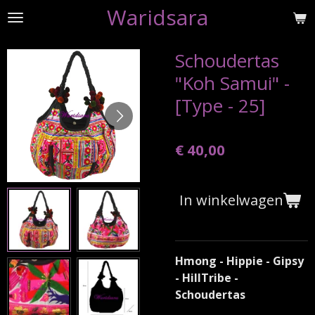
Waridsara
Ga
direct
naar
Schoudertas
de
"Koh Samui" -
hoofdinhoud
[Type - 25]
€ 40,00
In winkelwagen
Hmong - Hippie - Gipsy
- HillTribe -
Schoudertas