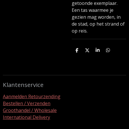
getoonde exemplaar.
Een tas waarmee je
gezien mag worden, in
de stad, op het strand of
op reis.
D
D
S
D
e
e
h
e
l
e
a
l
e
l
r
e
n
e
n
Klantenservice
Aanmelden Retourzending
Bestellen / Verzenden
Groothandel / Wholesale
International Delivery