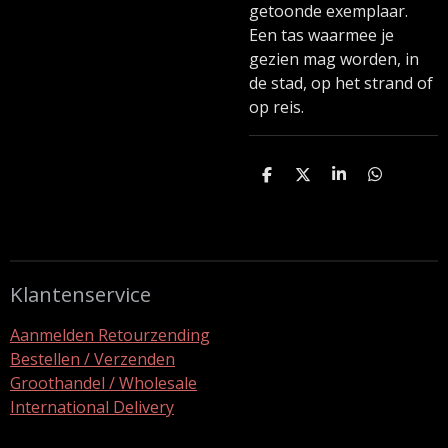
getoonde exemplaar.
Een tas waarmee je
gezien mag worden, in
de stad, op het strand of
op reis.
D
D
S
D
e
e
h
e
l
e
a
l
e
l
r
e
n
e
n
Klantenservice
Aanmelden Retourzending
Bestellen / Verzenden
Groothandel / Wholesale
International Delivery