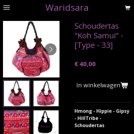
Waridsara
Ga
direct
naar
Schoudertas
de
"Koh Samui" -
hoofdinhoud
[Type - 33]
€ 40,00
In winkelwagen
Hmong - Hippie - Gipsy
- HillTribe -
Schoudertas