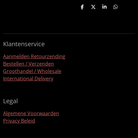
D
D
S
D
e
e
h
e
l
e
a
l
e
l
r
e
n
e
n
Klantenservice
Aanmelden Retourzending
Bestellen / Verzenden
Groothandel / Wholesale
International Delivery
Legal
Algemene Voorwaarden
Privacy Beleid