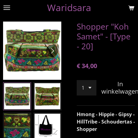
Waridsara
Ga
direct
naar
Shopper "Koh
de
Samet" - [Type
hoofdinhoud
- 20]
€ 34,00
In
winkelwage
Hmong - Hippie - Gipsy -
HillTribe - Schoudertas -
Shopper