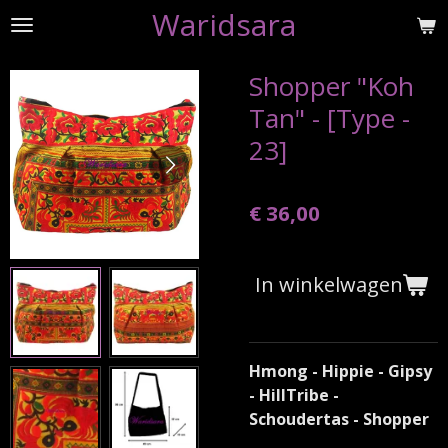
Waridsara
Ga
direct
naar
Shopper "Koh
de
Tan" - [Type -
hoofdinhoud
23]
€ 36,00
In winkelwagen
Hmong - Hippie - Gipsy
- HillTribe -
Schoudertas - Shopper