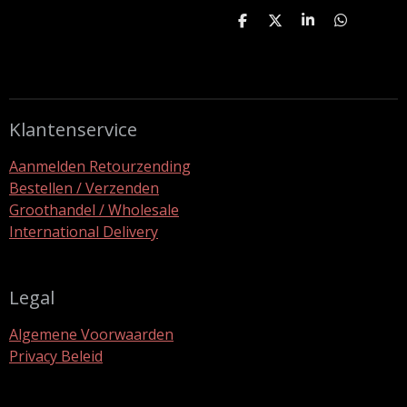
D
D
S
D
e
e
h
e
l
e
a
l
e
l
r
e
n
e
n
Klantenservice
Aanmelden Retourzending
Bestellen / Verzenden
Groothandel / Wholesale
International Delivery
Legal
Algemene Voorwaarden
Privacy Beleid