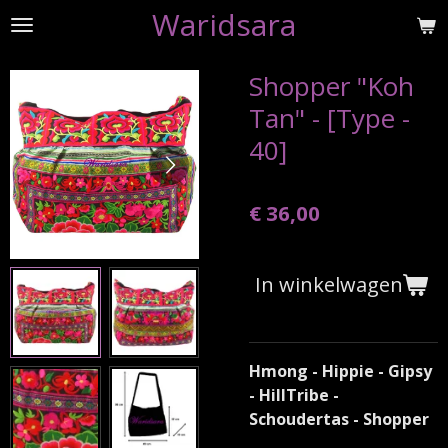
Waridsara
Ga
direct
naar
Shopper "Koh
de
Tan" - [Type -
hoofdinhoud
40]
€ 36,00
In winkelwagen
Hmong - Hippie - Gipsy
- HillTribe -
Schoudertas - Shopper