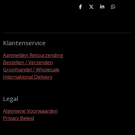
D
D
S
D
e
e
h
e
l
e
a
l
e
l
r
e
n
e
n
Klantenservice
Aanmelden Retourzending
Bestellen / Verzenden
Groothandel / Wholesale
International Delivery
Legal
Algemene Voorwaarden
Privacy Beleid