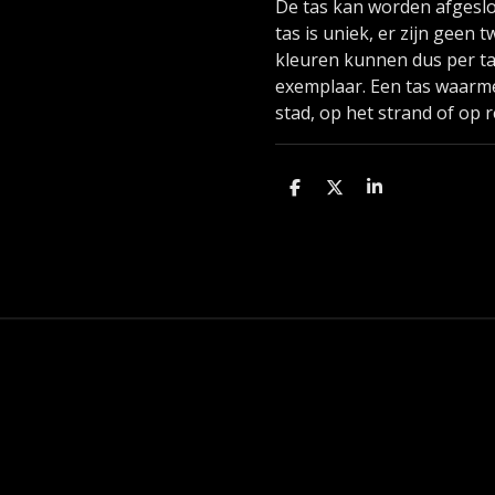
De tas kan worden afgeslot
tas is uniek, er zijn geen 
kleuren kunnen dus per ta
exemplaar. Een tas waarme
stad, op het strand of op r
D
D
S
e
e
h
l
e
a
e
l
r
n
e