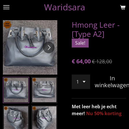
Waridsara
Ga
direct
naar
Hmong Leer -
de
[Type A2]
hoofdinhoud
Sale!
€ 64,00
€ 128,00
In
winkelwage
Met leer heb je echt
meer!
Nu 50% korting