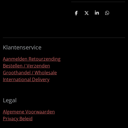
D
D
S
D
e
e
h
e
l
e
a
l
e
l
r
e
n
e
n
Klantenservice
Aanmelden Retourzending
Bestellen / Verzenden
Groothandel / Wholesale
International Delivery
Legal
Algemene Voorwaarden
Privacy Beleid