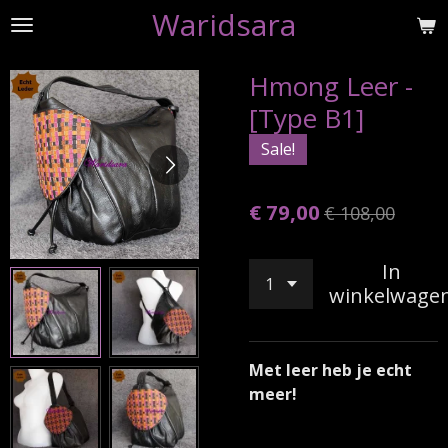
Waridsara
Ga
direct
naar
Hmong Leer -
de
[Type B1]
hoofdinhoud
Sale!
€ 79,00
€ 108,00
In
winkelwage
Met leer heb je echt
meer!