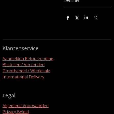
2994169.
D
D
S
D
e
e
h
e
l
e
a
l
e
l
r
e
n
e
n
Klantenservice
Aanmelden Retourzending
Bestellen / Verzenden
Groothandel / Wholesale
International Delivery
Legal
Algemene Voorwaarden
Privacy Beleid