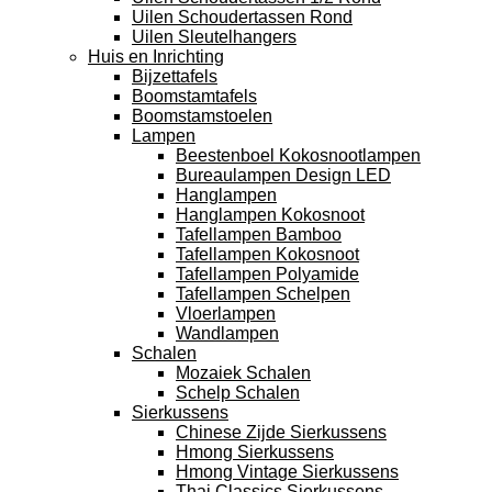
Uilen Schoudertassen Rond
Uilen Sleutelhangers
Huis en Inrichting
Bijzettafels
Boomstamtafels
Boomstamstoelen
Lampen
Beestenboel Kokosnootlampen
Bureaulampen Design LED
Hanglampen
Hanglampen Kokosnoot
Tafellampen Bamboo
Tafellampen Kokosnoot
Tafellampen Polyamide
Tafellampen Schelpen
Vloerlampen
Wandlampen
Schalen
Mozaiek Schalen
Schelp Schalen
Sierkussens
Chinese Zijde Sierkussens
Hmong Sierkussens
Hmong Vintage Sierkussens
Thai Classics Sierkussens