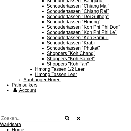
Schoudertassen "Bangkok"
Schoudertassen "Chiang Mai"
Schoudertassen "Chiang Rai"
Schoudertassen "Doi Suthep"
Schoudertassen "Hmong"
Schoudertassen "Koh Phi Phi Don"
Schoudertassen "Koh Phi Phi Le"
Schoudertassen "Koh Samui"
Schoudertassen "Krabi"
Schoudertassen "Phuket"
Shoppers "Koh Chang"
Shoppers "Koh Samet"
Shoppers "Koh Tan"
Hmong Tassen 1/2 Leer
Hmong Tassen Leer
Aanhanger Huren
Palmsuikers
Account
Waridsara
Home