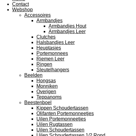
Contact
Webshop
Accessoires
Armbandjes
Armbandjes Hout
Armbandjes Leer
Clutches
Halsbandjes Leer
Heuptasjes
Portemonnees
Riemen Leer
Ringen
Sleutelhangers
Beelden
Hongsas
Monniken
Overigen
Teppanoms
Beestenboel
Kippen Schoudertassen
Olifanten Portemonneetjes
Uilen Portemonneetjes
Uilen Rugtassen
Uilen Schoudertassen
Uilen Schoudertassen 1/2 Rond