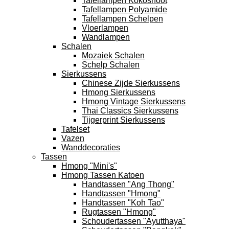
Tafellampen Kokosnoot
Tafellampen Polyamide
Tafellampen Schelpen
Vloerlampen
Wandlampen
Schalen
Mozaiek Schalen
Schelp Schalen
Sierkussens
Chinese Zijde Sierkussens
Hmong Sierkussens
Hmong Vintage Sierkussens
Thai Classics Sierkussens
Tijgerprint Sierkussens
Tafelset
Vazen
Wanddecoraties
Tassen
Hmong "Mini's"
Hmong Tassen Katoen
Handtassen "Ang Thong"
Handtassen "Hmong"
Handtassen "Koh Tao"
Rugtassen "Hmong"
Schoudertassen "Ayutthaya"