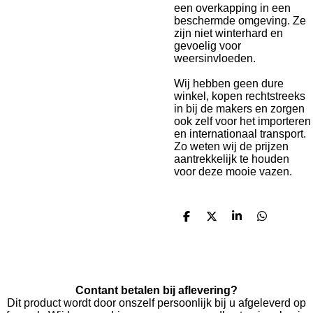
een overkapping in een
beschermde omgeving. Ze
zijn niet winterhard en
gevoelig voor
weersinvloeden.
Wij hebben geen dure
winkel, kopen rechtstreeks
in bij de makers en zorgen
ook zelf voor het importeren
en internationaal transport.
Zo weten wij de prijzen
aantrekkelijk te houden
voor deze mooie vazen.
D
D
S
D
e
e
h
e
l
e
a
l
e
l
r
e
n
e
n
Contant betalen bij aflevering?
Dit product wordt door onszelf persoonlijk bij u afgeleverd op