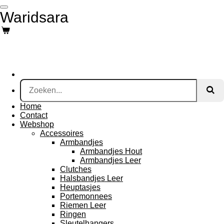
Ga
Waridsara
direct
naar
de
hoofdinhoud
Home
Contact
Webshop
Accessoires
Armbandjes
Armbandjes Hout
Armbandjes Leer
Clutches
Halsbandjes Leer
Heuptasjes
Portemonnees
Riemen Leer
Ringen
Sleutelhangers