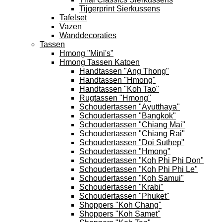
Tijgerprint Sierkussens
Tafelset
Vazen
Wanddecoraties
Tassen
Hmong "Mini's"
Hmong Tassen Katoen
Handtassen "Ang Thong"
Handtassen "Hmong"
Handtassen "Koh Tao"
Rugtassen "Hmong"
Schoudertassen "Ayutthaya"
Schoudertassen "Bangkok"
Schoudertassen "Chiang Mai"
Schoudertassen "Chiang Rai"
Schoudertassen "Doi Suthep"
Schoudertassen "Hmong"
Schoudertassen "Koh Phi Phi Don"
Schoudertassen "Koh Phi Phi Le"
Schoudertassen "Koh Samui"
Schoudertassen "Krabi"
Schoudertassen "Phuket"
Shoppers "Koh Chang"
Shoppers "Koh Samet"