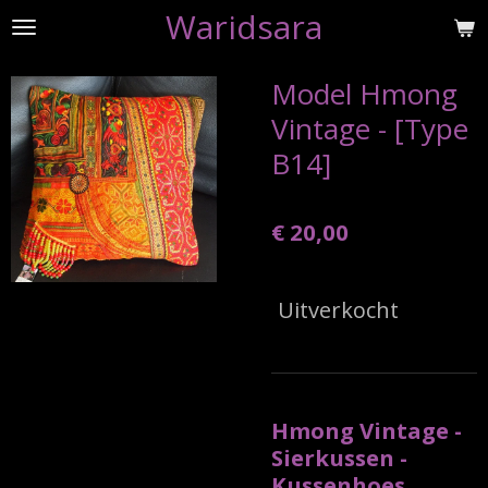
Waridsara
Ga
direct
naar
Model Hmong
de
Vintage - [Type
hoofdinhoud
B14]
€ 20,00
Uitverkocht
Hmong Vintage -
Sierkussen -
Kussenhoes