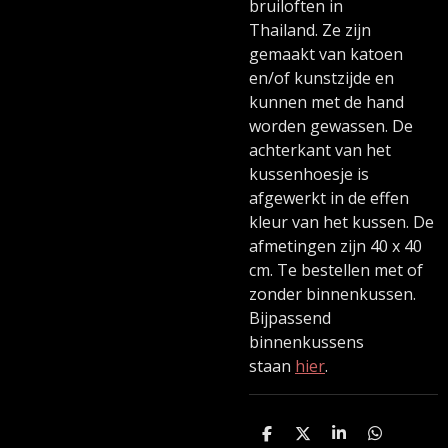
bruiloften in
Thailand. Ze zijn
gemaakt van katoen
en/of kunstzijde en
kunnen met de hand
worden gewassen. De
achterkant van het
kussenhoesje is
afgewerkt in de effen
kleur van het kussen. De
afmetingen zijn 40 x 40
cm. Te bestellen met of
zonder binnenkussen.
Bijpassend
binnenkussens
staan
hier
.
D
D
S
D