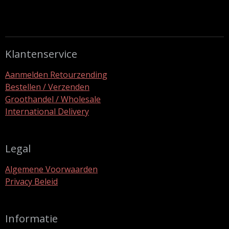
e
e
h
e
l
e
a
l
e
l
r
e
n
e
n
Klantenservice
Aanmelden Retourzending
Bestellen / Verzenden
Groothandel / Wholesale
International Delivery
Legal
Algemene Voorwaarden
Privacy Beleid
Informatie